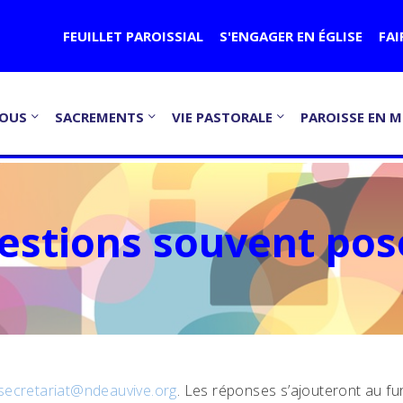
FEUILLET PAROISSIAL
S'ENGAGER EN ÉGLISE
FAI
NOUS
SACREMENTS
VIE PASTORALE
PAROISSE EN M
estions souvent pos
secretariat@ndeauvive.org
. Les réponses s’ajouteront au f