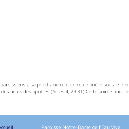
 paroissiens à sa prochaine rencontre de prière sous le thème
des actes des apôtres (Actes 4, 29-31) Cette soirée aura lieu
Accueil
Paroisse Notre-Dame de l'Eau Vive