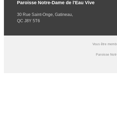
Paroisse Notre-Dame de l'Eau Vive
30 Rue Saint-Onge, Gatineau,
QC J8Y 5T6
Vous être membre
Paroisse Not