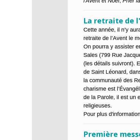
l'Avent et Noël
,
Prier l
La retraite de 
Cette année, il n’y aur
retraite de
l’Avent le m
On pourra y assister en
Sales (799 Rue Jacque
(les détails suivront).
de Saint Léonard, dans
la communauté des Rel
charisme est l’Évangél
de la Parole, il est un
religieuses.
Pour plus d'informatio
Première messe 