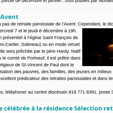
a parole de décembre et janvier
...tous publiés par Novalis
l'Avent
a pas de retraite paroissiale de l’Avent. Cependant, le d
ercredi 7 et le jeudi 8 décembre à 19h.
 présentiel à l’église Saint François de
s-Cartier, Gatineau) ou en mode virtuel
 Elle sera prêchée par le père Hardy. Natif
 le comté de Portneuf, il est prêtre dans
igieux de St-Vincent de Paul dont le
isation des pauvres, des familles, des jeunes en milieu
 excellent prédicateur des retraites paroissiales et dans
ns, téléphoner au centre diocésain 819 771 8391, poste 
célébrée à la résidence Sélection ret