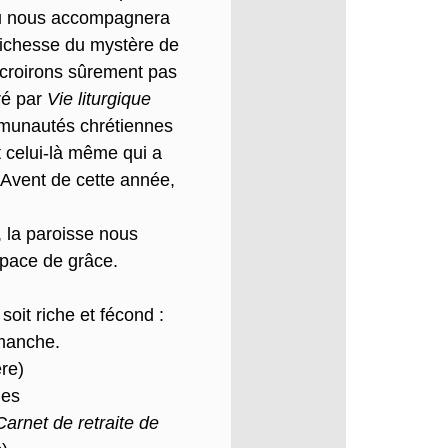
eu nous accompagnera
 richesse du mystère de
 croirons sûrement pas
ré par
Vie liturgique
munautés chrétiennes
t celui-là même qui a
'Avent de cette année,
 la paroisse nous
espace de grâce.
oit riche et fécond :
imanche.
re)
ies
Carnet de retraite de