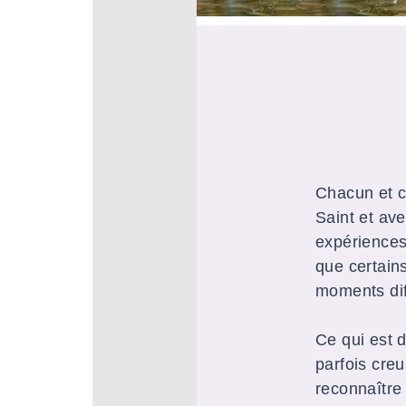
Chacun et c
Saint et ave
expériences
que certain
moments diff
Ce qui est d
parfois cre
reconnaître