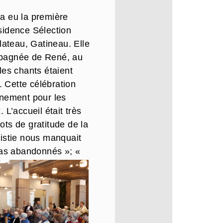
a eu la première
sidence Sélection
lateau, Gatineau. Elle
mpagnée de René, au
les chants étaient
 Cette célébration
énement pour les
 L’accueil était très
ots de gratitude de la
ristie nous manquait
as abandonnés »; «