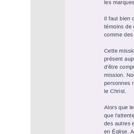
les marques
Il faut bie
témoins de 
comme des r
Cette missi
présent aupr
d'être compr
mission. No
personnes r
le Christ.
Alors que l
que l'attent
des autres 
en Église.