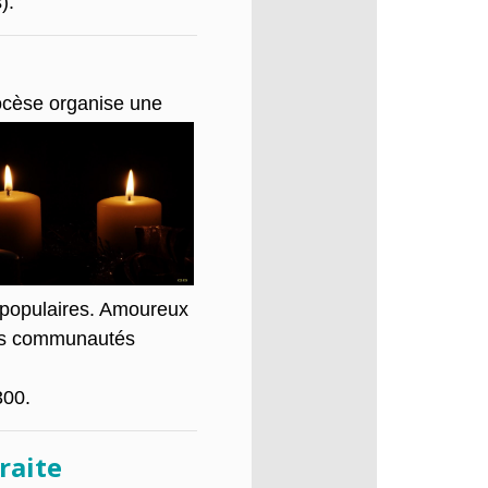
).
iocèse organise une
x populaires. Amoureux
 les communautés
300.
raite