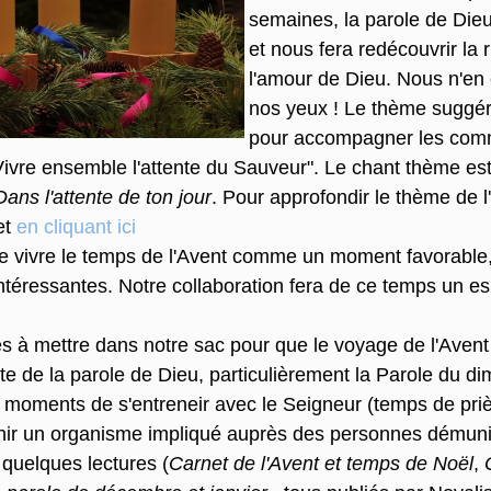
semaines, la parole de Di
et nous fera redécouvrir la
l'amour de Dieu. Nous n'en
nos yeux ! Le thème suggé
pour accompagner les com
"Vivre ensemble l'attente du Sauveur". Le chant thème es
Dans l'attente de ton jour
. Pour approfondir le thème de l
net
en cliquant ici
e vivre le temps de l'Avent comme un moment favorable,
ntéressantes. Notre collaboration fera de ce temps un 
s à mettre dans notre sac pour que le voyage de l'Avent s
nte de la parole de Dieu, particulièrement la Parole du d
s moments de s'entreneir avec le Seigneur (temps de priè
nir un organisme impliqué auprès des personnes démun
 quelques lectures (
Carnet de l'Avent et temps de Noël
,